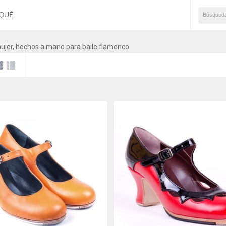
AQUÉ
 Vaudeville
Botín d'Artagnan
ujer, hechos a mano para baile flamenco