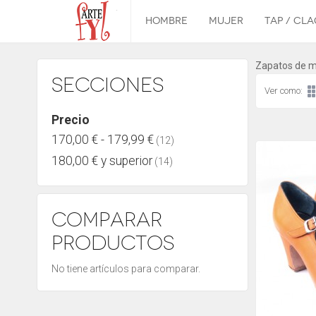
Inicio
/
HOMBRE
MUJER
TAP / CL
Mujer
/
Zapatos mujer
Botín
Zapatos de m
Secciones
Ver como:
Precio
170,00 €
-
179,99 €
(12)
180,00 €
y superior
(14)
Comparar
Productos
No tiene artículos para comparar.