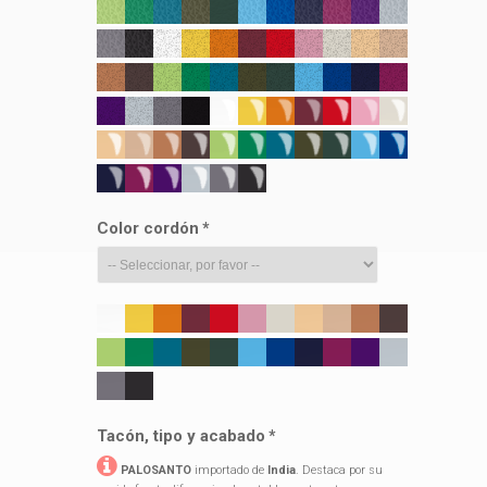
Color cordón
*
Tacón, tipo y acabado
*
PALOSANTO
importado de
India
. Destaca por su