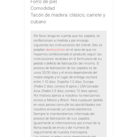
Forro de piel
Comodidad
Tacón de madera: clásico, carrete y
cubano
Por favor, tenga en cuenta que los zapatos se
confeccionan a medida y por encargo
siguiendo las instrucciones del cliente. Sólo se
aceptan
devoluciones
en el caso de que no
hayamos confeccionado el producto según las
instrucciones recibidas en el formulario de su
pedido o defecto de fabricación del mismo. El
proceso de fabricación de los zapatos es de
unos 20/30 días y el envío dependiendo del
medio elegido y el lugar de entrega oscilará
entre 1-10 días. España 1-2 días, Europa
(Fedex 2 días, correos 8 aprox.) USA-Canada-
Asia (Fedex 2-3 días; correos 12 días aprox).
Por motivos ajenos a nosotros no realizamos
envíos a México y Brasil. Para cualquier pedido
en esos países consulte las posibilidades con
nosotros enviando un correo electrónico.
Siempre le mantendremos informado del
proceso de fabricación de sus zapatos.
Igualmente le informaremos por e-mail de la
fecha exacta de envío y del número de
seguimiento de nuestra mensajería.
Los colores pueden variar dependiendo del