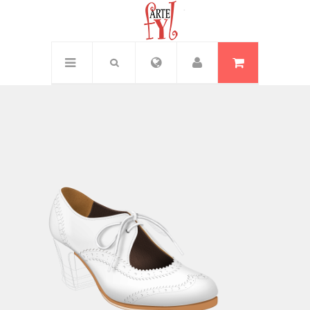
Inicio
/
Txell