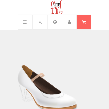
Inicio
/
Amaya