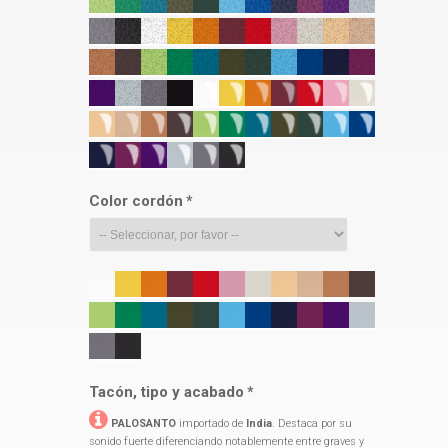
Color cordón
*
Tacón, tipo y acabado
*
PALOSANTO
importado de
India
. Destaca por su
sonido fuerte diferenciando notablemente entre graves y