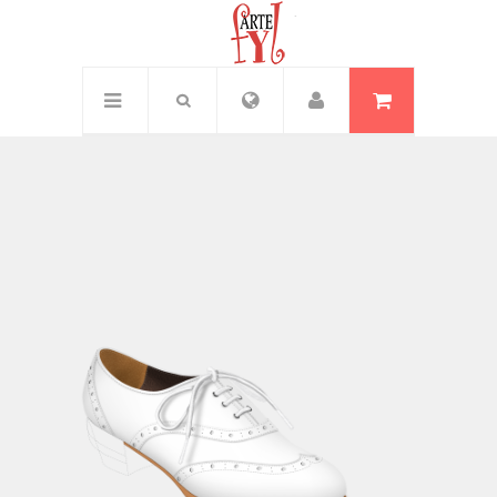
Inicio
/
Bulería Escarpín