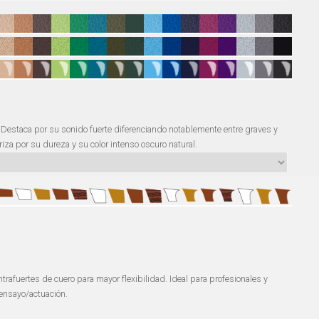
. Destaca por su sonido fuerte diferenciando notablemente entre graves y
iza por su dureza y su color intenso oscuro natural.
ntrafuertes de cuero para mayor flexibilidad. Ideal para profesionales y
nsayo/actuación.