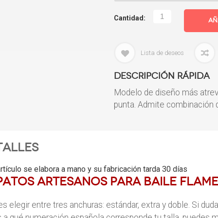
Cantidad:
Añ
Lista de deseos
Descripción rápida
Modelo de diseño más atrev
punta.
Admite combinación de
talles
rtículo se elabora a mano y su fabricación tarda 30 días
patos artesanos para baile flam
s elegir entre tres anchuras: estándar, extra y doble. Si dud
 a qué numeración española corresponde tu talla, puedes me