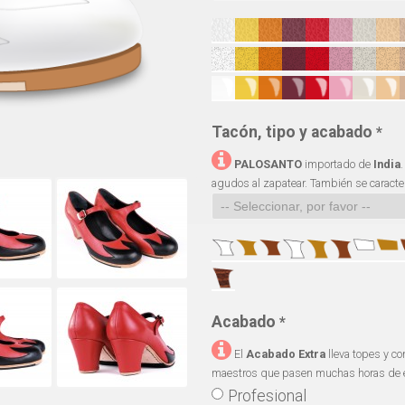
Tacón, tipo y acabado
*
PALOSANTO
importado de
India
agudos al zapatear. También se caracter
Acabado
*
El
Acabado Extra
lleva topes y co
maestros que pasen muchas horas de e
Profesional