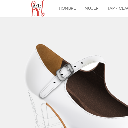
Inicio
/
HOMBRE
MUJER
TAP / CL
Fuego
Botín