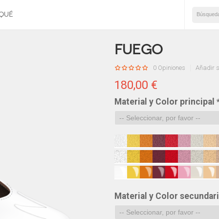
AQUÉ
 Vaudeville
Botín d'Artagnan
Fuego
0 Opiniones
Añadir s
180,00 €
Material y Color principal
Material y Color secundar