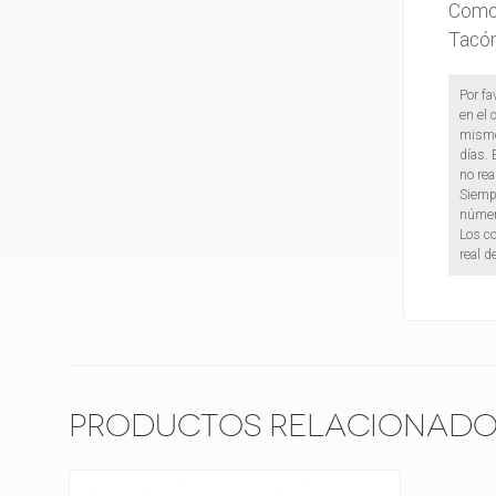
Como
Tacón
Por fa
en el 
mismo.
días. 
no rea
Siempr
númer
Los co
real d
Productos Relacionado