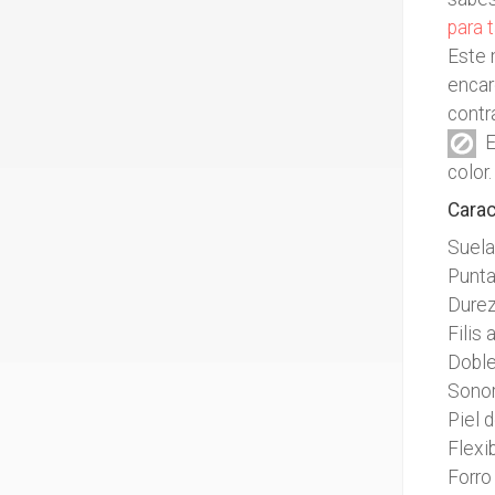
para t
Este 
encar
contr
Es
color
Carac
Suela
Punta
Dure
Filis
Doble
Sono
Piel 
Flexi
Forro