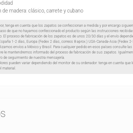
didad
 de madera: clásico, carrete y cubano
vor, tenga en cuenta que los zapatos se confeccionan a medida y por encargo siguien
caso de que no hayamos confeccionado el producto según las instrucciones recibidas 
 El proceso de fabricación de los zapatos es de unos 20/30 días y el envío dependien
España 1-2 días, Europa (Fedex 2 días, correos 8 aprox.) USA-Canada-Asia (Fedex 2-3
lizamos envíos a México y Brasil. Para cualquier pedido en esos países consulte las 
e le mantendremos informado del proceso de fabricación de sus zapatos. Igualmente 
o de seguimiento de nuestra mensajería.
lores pueden variar dependiendo del monitor de su ordenador: tenga en cuenta que lo
el material.
s