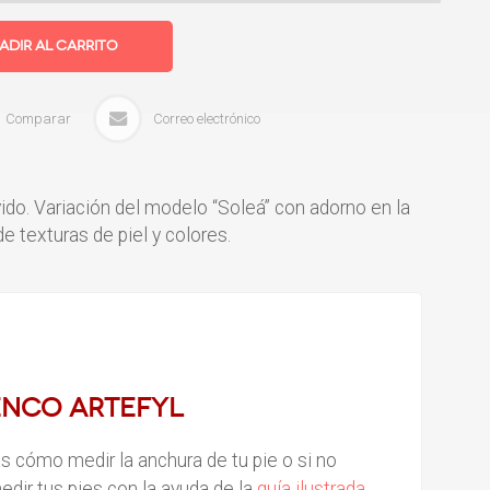
adir al Carrito
Comparar
Correo electrónico
ido.
Variación del modelo “Soleá” con adorno en la
 texturas de piel y colores.
enco ArteFYL
as cómo medir la anchura de tu pie o si no
dir tus pies con la ayuda de la
guía ilustrada